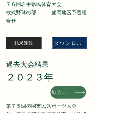
７６回岩手県民体育大会
軟式野球の部 盛岡地区予選組
合せ
ダウンロード
結果速報
過去​大会結果
２０２３年
加入チーム
第７５回盛岡市民スポーツ大会
兼 第７５回岩手県民体育大会軟式
野球の部 盛岡地区予選組合せ