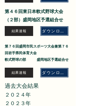
第４６回東日本軟式野球大会
（２部）盛岡地区予選組合せ
ダウンロード
結果速報
第７６回盛岡市民スポーツ大会兼第７６
回岩手県民体育大会
軟式野球の部 盛岡地区予選組合せ
ダウンロード
結果速報
過去​大会結果
２０２４年
２０２３年