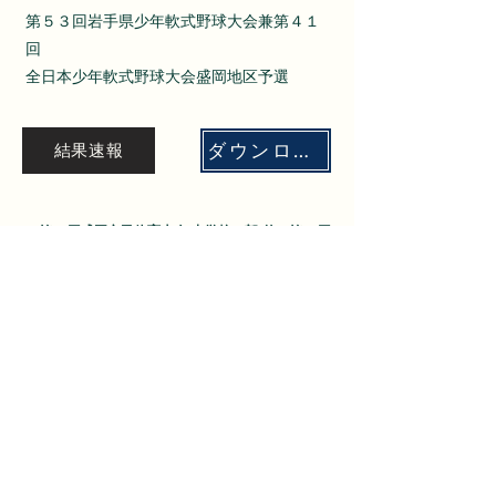
第５３回岩手県少年軟式野球大会兼第４１
回
全日本少年軟式野球大会盛岡地区予選
ダウンロード
結果速報
・​第75回盛岡市民体育大会(中学校の部)兼 第25回
盛岡市野球協会長杯軟式野球大会
​2023年
ダウンロード
大会結果
・文部科学大臣杯第15回全日本少年春季軟式野球大会
ENEOSﾄｰﾅﾒﾝﾄ 兼
第21回岩手県少年軟式野球新人大会 兼 第21回東北
少年軟式野球新人大会 盛岡予選