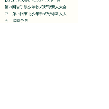
軟式野球大会ENEOSﾄｰﾅﾒﾝﾄ 兼
第21回岩手県少年軟式野球新人大会
兼 第21回東北少年軟式野球新人大
会 盛岡予選
ダウンロード
結果速報
第52回岩手県少年軟式野球大会兼第
40回記念全日本少年軟式野球大会
ENEOSトーナメント
​盛岡地区予選
ダウンロード
結果速報