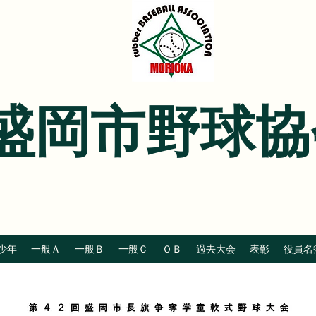
盛岡市野球協
少年
一般Ａ
一般Ｂ
一般Ｃ
ＯＢ
過去大会
表彰
役員名