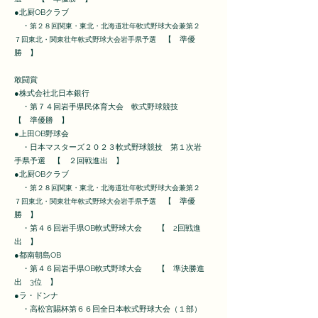
●北厨OBクラブ
・
第２８回関東・東北・北海道壮年軟式野球大会兼第２
【 準優
７回東北・関東壮年軟式野球大会岩手県予選
勝 】
敢闘賞
●株式会社北日本銀行
・第７４回岩手県民体育大会 軟式野球競技
【 準優勝 】
●上田OB野球会
・日本マスターズ２０２３軟式野球競技 第１次岩
手県予選 【 ２回戦進出 】
●北厨OBクラブ
・
第２８回関東・東北・北海道壮年軟式野球大会兼第２
【 準優
７回東北・関東壮年軟式野球大会岩手県予選
勝 】
・第４６回岩手県OB軟式野球大会 【 2回戦進
出 】
●都南朝島OB
・第４６回岩手県OB軟式野球大会 【 準決勝進
出 3位 】
●ラ・ドンナ
・高松宮賜杯第６６回全日本軟式野球大会（１部）