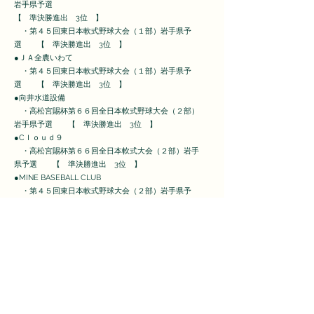
岩手県予選
【 準決勝進出 3位 】
・第４５回東日本軟式野球大会（１部）岩手県予
選 【 準決勝進出 3位 】
●ＪＡ全農いわて
・第４５回東日本軟式野球大会（１部）岩手県予
選 【 準決勝進出 3位 】
●向井水道設備
・高松宮賜杯第６６回全日本軟式野球大会（２部）
岩手県予選 【 準決勝進出 3位 】
●Cｌｏｕｄ９
・高松宮賜杯第６６回全日本軟式大会（２部）岩手
県予選 【 準決勝進出 3位 】
●MINE BASEBALL CLUB
・第４５回東日本軟式野球大会（２部）岩手県予
選 【 準優勝 】
●ゴールドベアーズ
・第４５回東日本軟式野球大会（２部）岩手県予
選 【 2回戦進出 】
●仙北クラブ
・第５１回岩手県少年軟式野球兼第３９回全日本少
年軟式野球大会岩手県予選
【 2回戦進出 】
・
文部科学大臣杯第14回全日本少年春季軟式野球兼第２